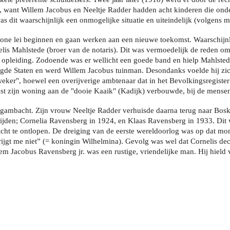
huil, want Willem Jacobus en Neeltje Radder hadden acht kinderen die o
 dit waarschijnlijk een onmogelijke situatie en uiteindelijk (volgens 
ne lei beginnen en gaan werken aan een nieuwe toekomst. Waarschijnli
is Mahlstede (broer van de notaris). Dit was vermoedelijk de reden om
 opleiding. Zodoende was er wellicht een goede band en hielp Mahlste
igde Staten en werd Willem Jacobus tuinman. Desondanks voelde hij zic
weker", hoewel een overijverige ambtenaar dat in het Bevolkingsregist
st zijn woning aan de "dooie Kaaik" (Kadijk) verbouwde, bij de mensen
ergambacht. Zijn vrouw Neeltje Radder verhuisde daarna terug naar Bos
ijden; Cornelia Ravensberg in 1924, en Klaas Ravensberg in 1933. Dit 
licht te ontlopen. De dreiging van de eerste wereldoorlog was op dat m
krijgt me niet” (= koningin Wilhelmina). Gevolg was wel dat Cornelis d
em Jacobus Ravensberg jr. was een rustige, vriendelijke man. Hij hield 