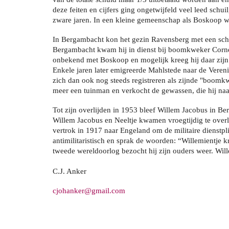
deze feiten en cijfers ging ongetwijfeld veel leed sc
zware jaren. In een kleine gemeenschap als Boskoop was
In Bergambacht kon het gezin Ravensberg met een scho
Bergambacht kwam hij in dienst bij boomkweker Cornel
onbekend met Boskoop en mogelijk kreeg hij daar zijn
Enkele jaren later emigreerde Mahlstede naar de Veren
zich dan ook nog steeds registreren als zijnde "boomk
meer een tuinman en verkocht de gewassen, die hij naa
Tot zijn overlijden in 1953 bleef Willem Jacobus in B
Willem Jacobus en Neeltje kwamen vroegtijdig te overl
vertrok in 1917 naar Engeland om de militaire dienstp
antimilitaristisch en sprak de woorden: “Willemientje 
tweede wereldoorlog bezocht hij zijn ouders weer. Will
C.J. Anker
cjohanker@gmail.com