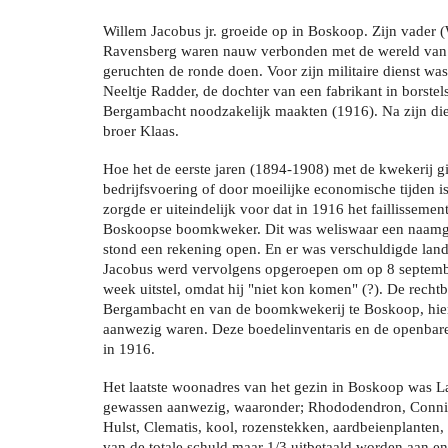
Willem Jacobus jr. groeide op in Boskoop. Zijn vader 
Ravensberg waren nauw verbonden met de wereld van 
geruchten de ronde doen. Voor zijn militaire dienst was
Neeltje Radder, de dochter van een fabrikant in borste
Bergambacht noodzakelijk maakten (1916). Na zijn dien
broer Klaas.
Hoe het de eerste jaren (1894-1908) met de kwekerij g
bedrijfsvoering of door moeilijke economische tijden i
zorgde er uiteindelijk voor dat in 1916 het faillissem
Boskoopse boomkweker. Dit was weliswaar een naamgeno
stond een rekening open. En er was verschuldigde land
Jacobus werd vervolgens opgeroepen om op 8 september
week uitstel, omdat hij "niet kon komen" (?). De rechtb
Bergambacht en van de boomkwekerij te Boskoop, hier
aanwezig waren. Deze boedelinventaris en de openbare
in 1916.
Het laatste woonadres van het gezin in Boskoop was L
gewassen aanwezig, waaronder; Rhododendron, Connife
Hulst, Clematis, kool, rozenstekken, aardbeienplanten
van de totale schuld maar 1/3 uitbetaald worden aan enk