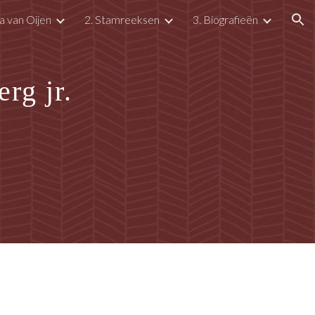
a van Oijen
2. Stamreeksen
3. Biografieën
ion
rg jr.