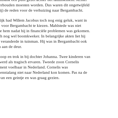
nderhouden moesten worden. Dus waren dit ongetwijfeld
mij) de reden voor de verhuizing naar Bergambacht.
jk had Willem Jacobus toch nog enig geluk, want in
 voor Bergambacht te kiezen. Mahlstede was niet
de hem nadat hij in financiële problemen was gekomen.
h nog wel boomkweker. In belangrijke akten liet hij
er veranderde in tuinman. Hij was in Bergambacht ook
 aan de deur.
koop en trok in bij dochter Johanna. Twee kinderen van
werd als tragisch ervaren. Tweede zoon Cornelis
oment voelbaar in Nederland. Cornelis was
ecennialang niet naar Nederland kon komen. Pas na de
van een geintje en was graag gezien.