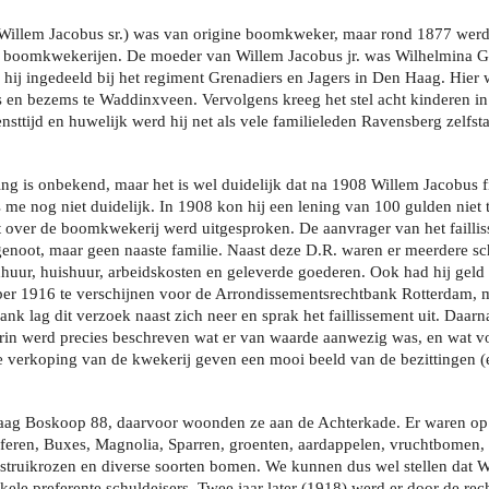
(Willem Jacobus sr.) was van origine boomkweker, maar rond 1877 werd 
boomkwekerijen. De moeder van Willem Jacobus jr. was Wilhelmina Ge
 hij ingedeeld bij het regiment Grenadiers en Jagers in Den Haag. Hier w
ls en bezems te Waddinxveen. Vervolgens kreeg het stel acht kinderen i
sttijd en huwelijk werd hij net als vele familieleden Ravensberg zelfs
ing is onbekend, maar het is wel duidelijk dat na 1908 Willem Jacobus 
s me nog niet duidelijk. In 1908 kon hij een lening van 100 gulden nie
ent over de boomkwekerij werd uitgesproken. De aanvrager van het faill
ot, maar geen naaste familie. Naast deze D.R. waren er meerdere schu
huur, huishuur, arbeidskosten en geleverde goederen. Ook had hij geld
 1916 te verschijnen voor de Arrondissementsrechtbank Rotterdam, ma
ank lag dit verzoek naast zich neer en sprak het faillissement uit. Daar
in werd precies beschreven wat er van waarde aanwezig was, en wat v
 verkoping van de kwekerij geven een mooi beeld van de bezittingen (
aag Boskoop 88, daarvoor woonden ze aan de Achterkade. Er waren op 
ren, Buxes, Magnolia, Sparren, groenten, aardappelen, vruchtbomen, 
, struikrozen en diverse soorten bomen. We kunnen dus wel stellen dat W
ele preferente schuldeisers. Twee jaar later (1918) werd er door de rech