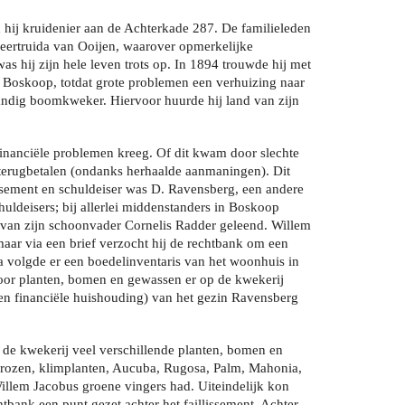
hij kruidenier aan de Achterkade 287. De familieleden
ertruida van Ooijen, waarover opmerkelijke
as hij zijn hele leven trots op. In 1894 trouwde hij met
n Boskoop, totdat grote problemen een verhuizing naar
tandig boomkweker. Hiervoor huurde hij land van zijn
financiële problemen kreeg. Of dit kwam door slechte
t terugbetalen (ondanks herhaalde aanmaningen). Dit
issement en schuldeiser was D. Ravensberg, een andere
ldeisers; bij allerlei middenstanders in Boskoop
 van zijn schoonvader Cornelis Radder geleend. Willem
ar via een brief verzocht hij de rechtbank om een
na volgde er een boedelinventaris van het woonhuis in
oor planten, bomen en gewassen er op de kwekerij
en financiële huishouding) van het gezin Ravensberg
de kwekerij veel verschillende planten, bomen en
rozen, klimplanten, Aucuba, Rugosa, Palm, Mahonia,
illem Jacobus groene vingers had. Uiteindelijk kon
tbank een punt gezet achter het faillissement. Achter