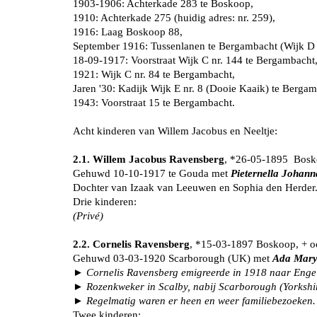
1903-1906: Achterkade 283 te Boskoop,
1910: Achterkade 275 (huidig adres: nr. 259),
1916: Laag Boskoop 88,
September 1916: Tussenlanen te Bergambacht (Wijk D 
18-09-1917: Voorstraat Wijk C nr. 144 te Bergambacht
1921: Wijk C nr. 84 te Bergambacht,
Jaren '30: Kadijk Wijk E nr. 8 (Dooie Kaaik) te Berga
1943: Voorstraat 15 te Bergambacht.
Acht kinderen van Willem Jacobus en Neeltje:
2.1. Willem Jacobus Ravensberg
, *26-05-1895 Bosk
Gehuwd 10-10-1917 te Gouda met
Pieternella Johan
Dochter van Izaak van Leeuwen en Sophia den Herder
Drie kinderen:
(Privé)
2.2. Cornelis Ravensberg
, *15-03-1897 Boskoop, + o
Gehuwd 03-03-1920 Scarborough (UK) met
Ada Mary
► Cornelis Ravensberg emigreerde in 1918 naar Eng
► Rozenkweker in Scalby, nabij Scarborough (Yorkshi
► Regelmatig waren er heen en weer familiebezoeken. T
Twee kinderen: