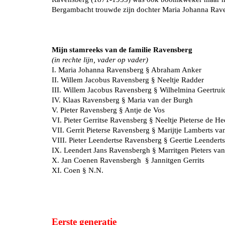
Bergambacht trouwde zijn dochter Maria Johanna Rav
Mijn stamreeks van de familie Ravensberg
(in rechte lijn, vader op vader)
I. Maria Johanna Ravensberg § Abraham Anker
II. Willem Jacobus Ravensberg § Neeltje Radder
III. Willem Jacobus Ravensberg § Wilhelmina Geertrui
IV. Klaas Ravensberg § Maria van der Burgh
V. Pieter Ravensberg § Antje de Vos
VI. Pieter Gerritse Ravensberg § Neeltje Pieterse de He
VII. Gerrit Pieterse Ravensberg § Marijtje Lamberts v
VIII. Pieter Leendertse Ravensberg § Geertie Leenderts
IX. Leendert Jans Ravensbergh § Marritgen Pieters va
X. Jan Coenen Ravensbergh § Jannitgen Gerrits
XI. Coen § N.N.
Eerste generatie