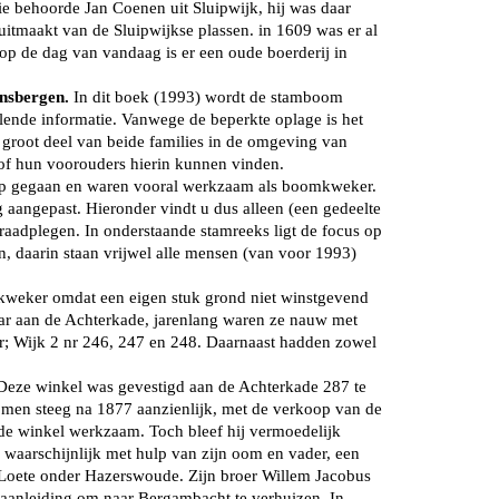
lie behoorde Jan Coenen uit Sluipwijk, hij was daar
itmaakt van de Sluipwijkse plassen. in 1609 was er al
op de dag van vandaag is er een oude boerderij in
nsbergen.
In dit boek (1993) wordt de stamboom
lende informatie. Vanwege de beperkte oplage is het
groot deel van beide families in de omgeving van
 of hun voorouders hierin kunnen vinden.
koop gegaan en waren vooral werkzaam als boomkweker.
aangepast. Hieronder vindt u dus alleen (een gedeelte
aadplegen. In onderstaande stamreeks ligt de focus op
 daarin staan vrijwel alle mensen (van voor 1993)
kweker omdat een eigen stuk grond niet winstgevend
ar aan de Achterkade, jarenlang waren ze nauw met
aar; Wijk 2 nr 246, 247 en 248. Daarnaast hadden zowel
Deze winkel was gevestigd aan de Achterkade 287 te
omen steeg na 1877 aanzienlijk, met de verkoop van de
de winkel werkzaam. Toch bleef hij vermoedelijk
aarschijnlijk met hulp van zijn oom en vader, een
 Loete onder Hazerswoude. Zijn broer Willem Jacobus
 aanleiding om naar Bergambacht te verhuizen. In