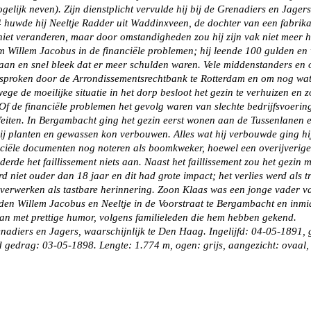
elijk neven). Zijn dienstplicht vervulde hij bij de Grenadiers en Jagers 
4 huwde hij Neeltje Radder uit Waddinxveen, de dochter van een fabrikant
 niet veranderen, maar door omstandigheden zou hij zijn vak niet meer 
Willem Jacobus in de financiële problemen; hij leende 100 gulden en w
nt aan en snel bleek dat er meer schulden waren. Vele middenstanders e
esproken door de Arrondissementsrechtbank te Rotterdam en om nog wat 
ege de moeilijke situatie in het dorp besloot het gezin te verhuizen e
f de financiële problemen het gevolg waren van slechte bedrijfsvoerin
 feiten. In Bergambacht ging het gezin eerst wonen aan de Tussenlanen e
 hij planten en gewassen kon verbouwen. Alles wat hij verbouwde ging h
ficiële documenten nog noteren als boomkweker, hoewel een overijverig
erde het faillissement niets aan. Naast het faillissement zou het gezi
 niet ouder dan 18 jaar en dit had grote impact; het verlies werd als t
e verwerken als tastbare herinnering. Zoon Klaas was een jonge vader 
den Willem Jacobus en Neeltje in de Voorstraat te Bergambacht en inmi
an met prettige humor, volgens familieleden die hem hebben gekend.
renadiers en Jagers, waarschijnlijk te Den Haag. Ingelijfd: 04-05-1891,
ed gedrag: 03-05-1898. Lengte: 1.774 m, ogen: grijs, aangezicht: ovaal