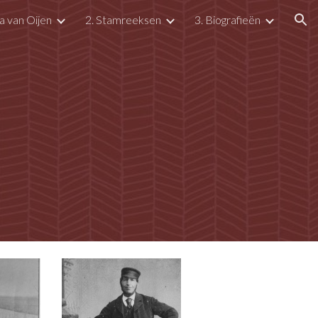
a van Oijen
2. Stamreeksen
3. Biografieën
ion