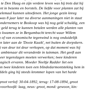
te Den Haag en zijn verdere leven was hij trots dat hij
 in bezems en borstels. De liefde voor planten zat bij
helemaal kunnen uitoefenen. Het jonge gezin kreeg
as 8 jaar later na diverse aanmaningen niet in staat
n ondernemers te Boskoop was hij nog geld schuldig, een
geld terug te kunnen betalen werden alle planten van
n zo kwamen ze in Bergambacht terecht waar Willem
g of van economische tegenwind is nog onduidelijk
n later aan de 'Dooie Kaaik', net buiten de dorpskern.
ij van deur tot deur verkopen, op dat moment was hij
e ambtenaar dit veranderde in tuinman. Het geeft aan
n meer tegenslagen moeten verwerken; twee kinderen
ragisch ervaren. Moeder Neeltje Radder liet een
van twee kinderen toen een blindedarmontsteking hem in
ddels ging hij steeds krommer lopen van het harde
 groot verlof: 30-04-1892, terug: 17-08-1894, groot
, voorhoofd: laag, neus: groot, mond: gewoon, kin: