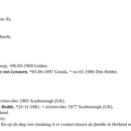
nr. 8),
,
mbacht,
oop, +06-03-1969 Leiden.
na van Leeuwen
, *05-06-1897 Gouda, + xx-01-1986 Den Helder.
.
ct/nov/dec 1985 Scarborough (UK).
 Boddy
, *22-11-1881, + oct/nov/dec 1977 Scarborough (UK).
eland.
re).
ot op de dag van vandaag is er contact tussen de familie in Holland 