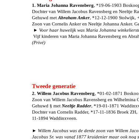
1. Maria Johanna Ravensberg
, *19-06-1903 Boskoo
Dochter van Willem Jacobus Ravensberg en Neeltje Rad
Gehuwd met
Abraham Anker
, *12-12-1900 Stolwijk,
Zoon van Cornelis Anker en Neeltje Johanna Anker. 
►
Voor haar huwelijk was Maria Johanna winkelierste
Vijf kinderen van Maria Johanna Ravensberg en Abra
(Privé)
Tweede generatie
2. Willem Jacobus Ravensberg
, *01-02-1871 Boskoo
Zoon van Willem Jacobus Ravensberg en Wilhelmina G
Gehuwd § met
Neeltje Radder
, *19-01-1871 Waddinx
Dochter van Cornelis Radder, *17-11-1836 Broek Z
11-1894 Waddinxveen.
► Willem Jacobus was de derde zoon van Willem Jacobu
Jacobus Sr. was vanaf 1877 kruidenier maar ook nog st