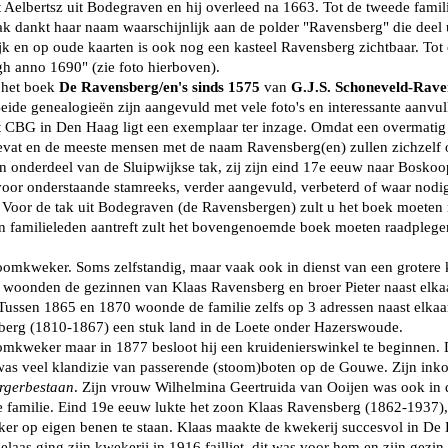
ht Aelbertsz uit Bodegraven en hij overleed na 1663. Tot de tweede fami
k dankt haar naam waarschijnlijk aan de polder "Ravensberg" die deel u
 en op oude kaarten is ook nog een kasteel Ravensberg zichtbaar. Tot 
gh anno 1690" (zie foto hierboven).
 het boek
De Ravensberg/en's sinds 1575
van
G.J.S. Schoneveld-Rave
de genealogieën zijn aangevuld met vele foto's en interessante aanvul
t CBG in Den Haag ligt een exemplaar ter inzage. Omdat een overmatig 
evat en de meeste mensen met de naam Ravensberg(en) zullen zichzelf
n onderdeel van de Sluipwijkse tak, zij zijn eind 17e eeuw naar Bos
or onderstaande stamreeks, verder aangevuld, verbeterd of waar nodig 
Voor de tak uit Bodegraven (de Ravensbergen) zult u het boek moeten r
 familieleden aantreft zult het bovengenoemde boek moeten raadplegen,
omkweker. Soms zelfstandig, maar vaak ook in dienst van een grotere 
woonden de gezinnen van Klaas Ravensberg en broer Pieter naast elka
en. Tussen 1865 en 1870 woonde de familie zelfs op 3 adressen naast elk
sberg (1810-1867) een stuk land in de Loete onder Hazerswoude.
mkweker maar in 1877 besloot hij een kruidenierswinkel te beginnen. 
 was veel klandizie van passerende (stoom)boten op de Gouwe. Zijn ink
rgerbestaan
. Zijn vrouw Wilhelmina Geertruida van Ooijen was ook in 
amilie. Eind 19e eeuw lukte het zoon Klaas Ravensberg (1862-1937), w
r op eigen benen te staan. Klaas maakte de kwekerij succesvol in De
s ging zijn kwekerij in 1916 failliet, dit was voor hem en zijn gezin