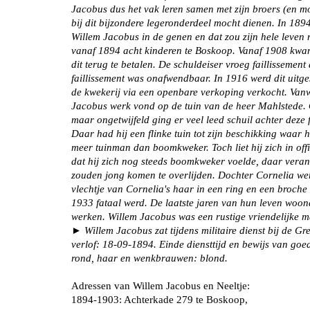
Jacobus dus het vak leren samen met zijn broers (en mog
bij dit bijzondere legeronderdeel mocht dienen. In 189
Willem Jacobus in de genen en dat zou zijn hele leven
vanaf 1894 acht kinderen te Boskoop. Vanaf 1908 kwam 
dit terug te betalen. De schuldeiser vroeg faillisseme
faillissement was onafwendbaar. In 1916 werd dit uitg
de kwekerij via een openbare verkoping verkocht. Vanw
Jacobus werk vond op de tuin van de heer Mahlstede. O
maar ongetwijfeld ging er veel leed schuil achter deze
Daar had hij een flinke tuin tot zijn beschikking waar
meer tuinman dan boomkweker. Toch liet hij zich in of
dat hij zich nog steeds boomkweker voelde, daar verand
zouden jong komen te overlijden. Dochter Cornelia werd
vlechtje van Cornelia's haar in een ring en een broch
1933 fataal werd. De laatste jaren van hun leven woon
werken. Willem Jacobus was een rustige vriendelijke m
► Willem Jacobus zat tijdens militaire dienst bij de G
verlof: 18-09-1894. Einde diensttijd en bewijs van go
rond, haar en wenkbrauwen: blond.
Adressen van Willem Jacobus en Neeltje:
1894-1903: Achterkade 279 te Boskoop,