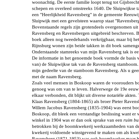
woonachtig. De eerste familie loopt terug tot Gijsbrec
schepen en overleed omstreeks 1640. De Sluipwijkse ta
een "Heerlijkheid Ravensberg" in de gemeente Reeuwijk
Sluipwijk met een gevelsteen waarop staat "Ravensber
Bovenstaande regels zijn grotendeels overgenomen uit
Ravensberg en Ravensbergen uitgebreid beschreven. Bei
boek alleen nog tweedehands verkrijgbaar, maar bij he
Rijnsburg wonen zijn beide takken in dit boek sameng
Onderstaande stamreeks van mijn Ravensberg tak is ee
De informatie in het genoemde boek vormde de basis vo
van) de Sluipwijkse tak van de Ravensberg stamboom. 
mijn gedeelte van de stamboom Ravensberg. Als u geen
met de naam Ravensberg.
Zoals veel mensen in Boskoop waren de voorouders bo
genoeg was om van te leven. Halverwege de 19e eeuw 
elkaar verbonden, dit blijkt uit diverse notariële akt
Klaas Ravensberg (1804-1865) als broer Pieter Raven
Willem Jacobus Ravensberg (1835-1904) was eerst boo
Boskoop, dit bleek een verstandige beslissing want er
winkel in 1904 was er dan ook sprake van een
ruim bu
betrokken bij de boomkwekerij werkzaamheden van de f
kwekerij voldoende winstgevend te maken om als kweke
Ravensberg (1871-1953) was ook boomkweker maar helaa