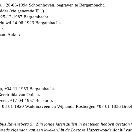
p, +20-06-1994 Schoonhoven, begraven te Bergambacht.
der (zie generatie
II
↓).
 +25-12-1987 Bergambacht.
Gehuwd 24-08-1923 Bergambacht.
r.
ham Anker:
p, +04-11-1953 Bergambacht.
eertruida van Ooijen.
veen, +17-04-1957 Boskoop.
H, +08-01-1920 Waddinxveen en Wijnanda Rosbergen *07-01-1836 Bro
s Ravensberg Sr. Zijn jonge jaren zullen in het teken hebben gestaan
eeds eigenaar van een kwekerij in de Loete te Hazerswoude dat hij van