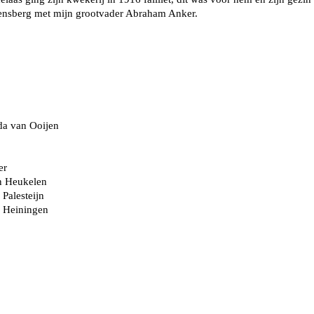
ensberg met mijn grootvader Abraham Anker.
da van Ooijen
er
an Heukelen
 Palesteijn
n Heiningen