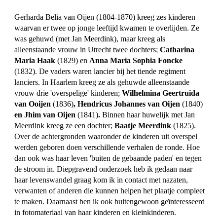
Gerharda Belia van Oijen (1804-1870) kreeg zes kinderen
waarvan er twee op jonge leeftijd kwamen te overlijden. Ze
was gehuwd (met Jan Meerdink), maar kreeg als
alleenstaande vrouw in Utrecht twee dochters;
Catharina
Maria Haak
(1829) en
Anna Maria Sophia Foncke
(1832). De vaders waren lancier bij het tiende regiment
lanciers. In Haarlem kreeg ze als gehuwde alleenstaande
vrouw drie 'overspelige' kinderen;
Wilhelmina Geertruida
van Ooijen
(1836)
, Hendricus Johannes van Oijen
(1840)
en Jhim van Oijen
(1841)
.
Binnen haar huwelijk met Jan
Meerdink kreeg ze een dochter;
Baatje Meerdink
(1825).
Over de achtergronden waaronder de kinderen uit overspel
werden geboren doen verschillende verhalen de ronde. Hoe
dan ook was haar leven 'buiten de gebaande paden' en tegen
de stroom in. Diepgravend onderzoek heb ik gedaan naar
haar levenswandel graag kom ik in contact met nazaten,
verwanten of anderen die kunnen helpen het plaatje compleet
te maken. Daarnaast ben ik ook buitengewoon geïnteresseerd
in fotomateriaal van haar kinderen en kleinkinderen.