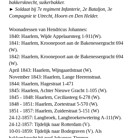
bakkersknecht, suikerbakker.
► Soldaat bij 7e regiment Infanterie, 2e Bataljon, 3e
Compagnie te Utrecht, Hoorn en Den Helder.
Woonadressen van Hendricus Johannes:
1840: Haarlem, Wijde Appelaarsteeg 1-911(W).
1841: Haarlem, Kroonepoort aan de Bakenessergracht 694
(W).
1842: Haarlem, Kroonepoort aan de Bakenessergracht 694
(W).
April 1843: Haarlem, Wijngaardstraat (W).
November 1843: Haarlem, Lange Heerenstraat.
1844: Haarlem, Hagestraat 1-471
1845: Haarlem, Achter Nieuwe Gracht 1-105 (W).
1845 - 1848: Haarlem, Ceciliasteeg 6-278 (W).
1848 - 1851: Haarlem, Zoetestraat 5-570 (W).
1851 - 1857: Haarlem, Zuiderstraat 5-151 (W)
24-12-1857: Langbroek, Langbroekerwetering A-111(W).
24-12-1857: Tijdelijk naar Rotterdam (V).
10-01-1859: Tijdelijk naar Bodegraven (V). Als
bakkersknecht bij neef Johannes Timmer.