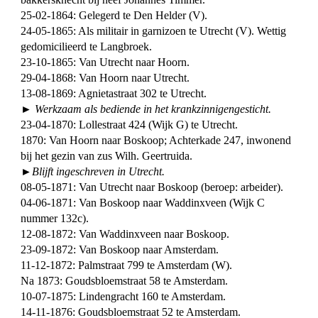
25-02-1864: Gelegerd te Den Helder (V).
24-05-1865: Als militair in garnizoen te Utrecht (V). Wettig
gedomicilieerd te Langbroek.
23-10-1865: Van Utrecht naar Hoorn.
29-04-1868: Van Hoorn naar Utrecht.
13-08-1869: Agnietastraat 302 te Utrecht.
► Werkzaam als bediende in het krankzinnigengesticht.
23-04-1870: Lollestraat 424 (Wijk G) te Utrecht.
1870: Van Hoorn naar Boskoop; Achterkade 247, inwonend
bij het gezin van zus Wilh. Geertruida.
►Blijft ingeschreven in Utrecht.
08-05-1871: Van Utrecht naar Boskoop (beroep: arbeider).
04-06-1871: Van Boskoop naar Waddinxveen (Wijk C
nummer 132c).
12-08-1872: Van Waddinxveen naar Boskoop.
23-09-1872: Van Boskoop naar Amsterdam.
11-12-1872: Palmstraat 799 te Amsterdam (W).
Na 1873: Goudsbloemstraat 58 te Amsterdam.
10-07-1875: Lindengracht 160 te Amsterdam.
14-11-1876: Goudsbloemstraat 52 te Amsterdam.