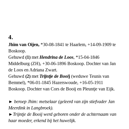
4.
Jhim van Oijen,
*30-08-1841 te Haarlem, +14-09-1909 te
Boskoop.
Gehuwd
(1)
met
Hendrina de Loos
, *15-04-1846
Middelburg (ZH), +30-06-1896 Boskoop. Dochter van Jan
de Loos en Adriana Zwart.
Gehuwd
(2)
met
Trijntje de Booi
j
(weduwe Teunis van
Bemmel), *06-01-1845 Hazerswoude, +16-05-1911
Boskoop. Dochter van Cors de Booij en Pleuntje van Eijk.
► beroep Jhim: metselaar (geleerd van zijn stiefvader Jan
Meerdink in Langbroek).
►Trijntje de Booij werd geboren onder de achternaam van
haar moeder, erkend bij het huwelijk.