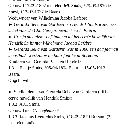
Gehuwd 17-09-1892 met
Hendrik Smits
, *29-09-1856 te
Soest, +12-07-1937 te Baarn.
Weduwnaar van Wilhelmina Jacoba Lafebre.
► Gerarda Belia van Garderen en Hendrik Smits waren zeer
actief voor de Chr. Gereformeerde kerk te Baarn.
► Er zijn meerdere stiefkinderen uit het eerste huwelijk van
Hendrik Smits met Wilhelmina Jacoba Lafebre.
► Gerarda Belia van Garderen was in 1886 een half jaar als
dienstbode werkzaam bij haar familie in Boskoop.
Kinderen van Gerarda Belia en Hendrik:
1.3.1. Baatje Smits, *05-04-1894 Baarn, +15-05-1912
Baarn,
Ongehuwd.
► Stiefkinderen van Gerarda Belia van Garderen (uit het
eerste huwelijk van Hendrik Smits);
1.3.2. A.C. Smits,
Gehuwd met
G. Geijtenbeek
.
1.3.3. Jacobus Everardus Smits, +18-09-1879 Bussum (2
maanden oud).