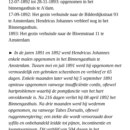
12-07-1892 tot 28-11-1893: opgenomen in het
binnengasthuis te A'dam.
17-09-1892: Het gezin verhuisde naar de Bilderdijkstraat 93
te Amsterdam; Hendricus Johannes verbleef nog in het
Binnengasthuis.
1893: Het gezin verhuisde naar de Bloemstraat 11 te
Amsterdam
► In de jaren 1891 en 1892 werd Hendricus Johannes
enkele malen opgenomen in het Binnengasthuis te
Amsterdam. Tussen mei en juli 1891 werd hij opgenomen met
vermoedelijk een gebroken scheenbeen en verbleef er 65
dagen. Enkele maanden later werd hij 5 september 1891
opnieuw opgenomen vanwege insufficiëntie cordis, oftewel
hartproblemen waarbij de pompfunctie van het hart
onvoldoende is. Na 216 dagen verliet hij 08 april 1892 het
Binnengasthuis. Na drie maanden werd hij wederom
opgenomen, nu vanwege Tabes Dorsalis, oftewel
ruggenmergtering; een ziekte die wordt veroorzaakt door
syfilis en onbehandeld leidde tot pijnen, incontinentie en
loopstoornissen. Dit verblijf van 504 dagen in het