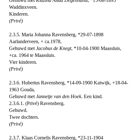
Gehuwd met
Klazina Alida Degenhardt
, *15-08-1895
Waddinxveen.
Kinderen.
(Privé)
2.3.5. Maria Johanna Ravensberg, *29-07-1898
Aarlanderveen, + ca.1978,
Gehuwd met
Jacobus de Knegt
, *10-04-1900 Maassluis,
+ca. 1964 te Maassluis.
Vier kinderen.
(Privé)
2.3.6. Hubertus Ravensberg, *14-09-1900 Katwijk, +18-04-
1963 Gouda,
Gehuwd met
Jannetje van den Hoek
. Een kind.
2.3.6.1. (Privé) Ravensberg.
Gehuwd.
Twee dochters.
(Privé)
2.3.7. Klaas Cornelis Ravensberg, *23-11-1904