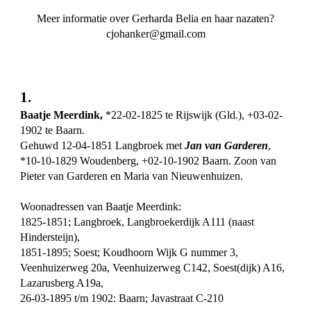
Meer informatie over Gerharda Belia en haar nazaten?
cjohanker@gmail.com
1.
Baatje Meerdink,
*22-02-1825 te Rijswijk (Gld.), +03-02-
1902 te Baarn.
Gehuwd 12-04-1851 Langbroek met
Jan van Garderen
,
*10-10-1829 Woudenberg, +02-10-1902 Baarn. Zoon van
Pieter van Garderen en Maria van Nieuwenhuizen.
Woonadressen van Baatje Meerdink:
1825-1851; Langbroek, Langbroekerdijk A111 (naast
Hindersteijn),
1851-1895; Soest; Koudhoorn Wijk G nummer 3,
Veenhuizerweg 20a, Veenhuizerweg C142, Soest(dijk) A16,
Lazarusberg A19a,
26-03-1895 t/m 1902: Baarn; Javastraat C-210