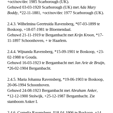
+oct/nov/dec 1985 Scarborough (UK).
Gehuwd 03-03-1920 Scarborough (UK) met
Ada Mary
Boddy
, *22-11-1881, +oct/nov/dec 1977 Scarborough (UK).
2.4.3. Wilhelmina Geertruida Ravensberg, *07-03-1899 te
Boskoop, +18-07-1981 te Bloemendaal.
Gehuwd 21-11-1919 te Bergambacht met
Krijn Kroon
, *17-
11-1897 Schoonhoven, + te Haarlem.
2.4.4. Wijnanda Ravensberg, *15-09-1901 te Boskoop, +23-
02-1988 te Gouda.
Gehuwd 16-03-1923 te Bergambacht met
Jan Arie de Bruijn
,
*26-02-1904 Bergambacht.
2.4.5. Maria Johanna Ravensberg, *19-06-1903 te Boskoop,
20-06-1994 Schoonhoven.
Gehuwd 24-08-1923 Bergambacht met
Abraham Anker
,
*12-12-1900 Stolwijk, +25-12-1987 Bergambacht. Zie
stamboom Anker I.
2.4.6. Cornelia Ravensberg, *18-04-1906 te Boskoop, +14-