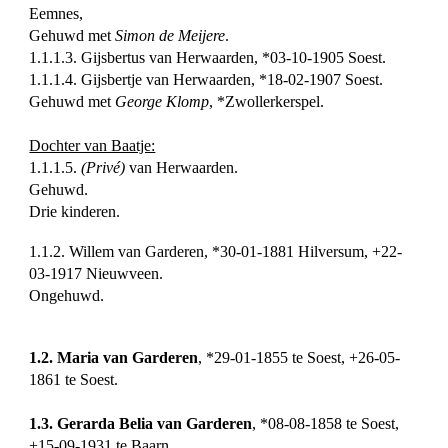
Eemnes,
Gehuwd met
Simon de Meijere
.
1.1.1.3. Gijsbertus van Herwaarden, *03-10-1905 Soest.
1.1.1.4. Gijsbertje van Herwaarden, *18-02-1907 Soest.
Gehuwd met
George Klomp
, *Zwollerkerspel.
Dochter van Baatje:
1.1.1.5.
(Privé)
van Herwaarden.
Gehuwd.
Drie kinderen.
1.1.2. Willem van Garderen, *30-01-1881 Hilversum, +22-
03-1917 Nieuwveen.
Ongehuwd.
1.2. Maria van Garderen
, *29-01-1855 te Soest, +26-05-
1861 te Soest.
1.3. Gerarda Belia van Garderen
, *08-08-1858 te Soest,
+15-09-1931 te Baarn,