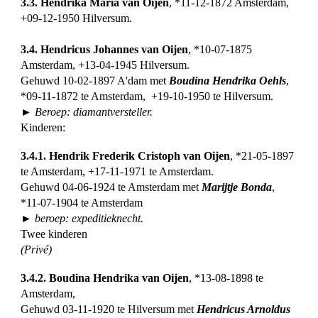
3.3. Hendrika Maria van Oijen
, *11-12-1872 Amsterdam,
+09-12-1950 Hilversum.
3.4. Hendricus Johannes van Oijen
, *10-07-1875
Amsterdam, +13-04-1945 Hilversum.
Gehuwd 10-02-1897 A'dam met
Boudina Hendrika Oehls
,
*09-11-1872 te Amsterdam, +19-10-1950 te Hilversum.
► Beroep: diamantversteller.
Kinderen:
3.4.1. Hendrik Frederik Cristoph van Oijen
, *21-05-1897
te Amsterdam, +17-11-1971 te Amsterdam.
Gehuwd 04-06-1924 te Amsterdam met
Marijtje Bonda
,
*11-07-1904 te Amsterdam
► beroep: expeditieknecht.
Twee kinderen
(Privé)
3.4.2. Boudina Hendrika van Oijen
, *13-08-1898 te
Amsterdam,
Gehuwd 03-11-1920 te Hilversum met
Hendricus Arnoldus