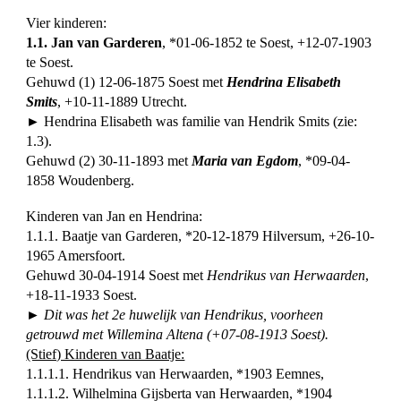
Vier kinderen:
1.1. Jan van Garderen
, *01-06-1852 te Soest, +12-07-1903
te Soest.
Gehuwd (1) 12-06-1875 Soest met
Hendrina Elisabeth
Smits
, +10-11-1889 Utrecht.
► Hendrina Elisabeth was familie van Hendrik Smits (zie:
1.3).
Gehuwd (2) 30-11-1893 met
Maria van Egdom
, *09-04-
1858 Woudenberg.
Kinderen van Jan en Hendrina:
1.1.1. Baatje van Garderen, *20-12-1879 Hilversum, +26-10-
1965 Amersfoort.
Gehuwd 30-04-1914 Soest met
Hendrikus van Herwaarden
,
+18-11-1933 Soest.
► Dit was het 2e huwelijk van Hendrikus, voorheen
getrouwd met Willemina Altena (+07-08-1913 Soest).
(Stief) Kinderen van Baatje:
1.1.1.1. Hendrikus van Herwaarden, *1903 Eemnes,
1.1.1.2. Wilhelmina Gijsberta van Herwaarden, *1904