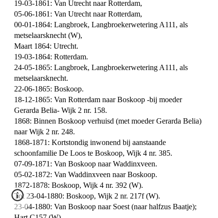
19-03-1861: Van Utrecht naar Rotterdam,
05-06-1861: Van Utrecht naar Rotterdam,
00-01-1864: Langbroek, Langbroekerwetering A111, als
metselaarsknecht (W),
Maart 1864: Utrecht.
19-03-1864: Rotterdam.
24-05-1865: Langbroek, Langbroekerwetering A111, als
metselaarsknecht.
22-06-1865: Boskoop.
18-12-1865: Van Rotterdam naar Boskoop -bij moeder
Gerarda Belia- Wijk 2 nr. 158.
1868: Binnen Boskoop verhuisd (met moeder Gerarda Belia)
naar Wijk 2 nr. 248.
1868-1871: Kortstondig inwonend bij aanstaande
schoonfamilie De Loos te Boskoop, Wijk 4 nr. 385.
07-09-1871: Van Boskoop naar Waddinxveen.
05-02-1872: Van Waddinxveen naar Boskoop.
1872-1878: Boskoop, Wijk 4 nr. 392 (W).
Tot 23-04-1880: Boskoop, Wijk 2 nr. 217f (W).
23-04-1880: Van Boskoop naar Soest (naar halfzus Baatje);
Hart C157 (W).