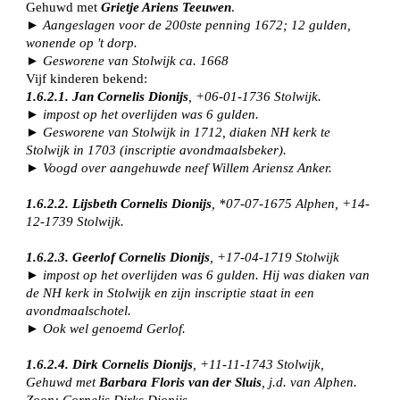
Gehuwd met
Grietje Ariens Teeuwen
.
► Aangeslagen voor de 200ste penning 1672; 12 gulden,
wonende op 't dorp.
► Gesworene van Stolwijk ca. 1668
Vijf kinderen bekend:
1.6.2.1. Jan Cornelis Dionijs
, +06-01-1736 Stolwijk.
► impost op het overlijden was 6 gulden.
► Gesworene van Stolwijk in 1712, diaken NH kerk te
Stolwijk in 1703 (inscriptie avondmaalsbeker).
► Voogd over aangehuwde neef Willem Ariensz Anker.
1.6.2.2. Lijsbeth Cornelis Dionijs
, *07-07-1675 Alphen, +14-
12-1739 Stolwijk.
1.6.2.3. Geerlof Cornelis Dionijs
, +17-04-1719 Stolwijk
► impost op het overlijden was 6 gulden. Hij was diaken van
de NH kerk in Stolwijk en zijn inscriptie staat in een
avondmaalschotel.
► Ook wel genoemd Gerlof.
1.6.2.4. Dirk Cornelis Dionijs
, +11-11-1743 Stolwijk,
Gehuwd met
Barbara Floris van der Sluis
, j.d. van Alphen.