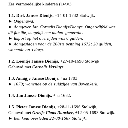
Zes vermoedelijke kinderen (i.w.v.):
1.1. Dirk Jansse Dionijs
, +14-01-1732 Stolwijk.
► Ongehuwd.
► Aangever Jan Cornelis Dionijs/Dionys. Ongetwijfeld was
dit familie, mogelijk een oudere generatie.
► Impost op het overlijden was 6 gulden.
► Aangeslagen voor de 200ste penning 1672; 20 gulden,
wonende op 't dorp.
1.2. Leentje Jansse Dionijs,
+27-10-1690 Stolwijk.
Gehuwd met
Cornelis Versluys
.
1.3. Annigje Jansse Dionijs,
+na 1703.
► 1679; wonende op de zuidzijde van Bovenkerk.
1.4. Jan Jansse Dionijs,
+na 1682.
1.5. Pieter Jansse Dionijs
, +28-11-1696 Stolwijk,
Gehuwd met
Grietje Claas Doncker
, +12-05-1693 Stolwijk.
► Een kind overleden 22-08-1667 Stolwijk.